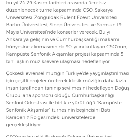
bu yıl 24-29 Kasım tarihleri arasında ücretsiz
düzenlenecek turne kapsamında CSO; Sakarya
Üniversitesi, Zonguldak Bülent Ecevit Üniversitesi,
Bartın Üniversitesi, Sinop Üniversitesi ve Samsun 19
Mayıs Üniversitesi'nde konserler verecek. Bu yıl
Ankara'ya gelişinin ve Cumhurbaşkanlığı makamı
bünyesine alınmasının da 90. yılını kutlayan CSO'nun,
Kampüste Senfonik Akşamlar projesi kapsamında 5
bin'i aşkın müziksevere ulaşması hedefleniyor.
Çoksesli evrensel müziğin Türkiye'de yaygınlaştırılması
için çeşitli projeler üreterek klasik müziğin daha fazla
insan tarafından tanınıp sevilmesini hedefleyen Doğuş
Grubu, ana sponsoru olduğu Cumhurbaşkanlığı
Senfoni Orkestrası ile birlikte yürüttüğü "Kampüste
Senfonik Akşamlar" turnesinin beşincisini Batı
Karadeniz Bölgesi'ndeki üniversitelerde
gerçekleştiriyor.
CSO'nun bu yılki ilk durağı Sakarya Üniversitesi