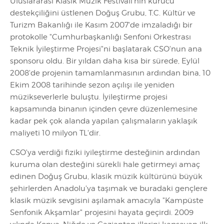
Uluslararası Klasik Müzik Festivali'nin kurucu
destekçiliğini üstlenen Doğuş Grubu, T.C. Kültür ve
Turizm Bakanlığı ile Kasım 2007'de imzaladığı bir
protokolle "Cumhurbaşkanlığı Senfoni Orkestrası
Teknik İyileştirme Projesi"ni başlatarak CSO'nun ana
sponsoru oldu. Bir yıldan daha kısa bir sürede, Eylül
2008'de projenin tamamlanmasının ardından bina, 10
Ekim 2008 tarihinde sezon açılışı ile yeniden
müzikseverlerle buluştu. İyileştirme projesi
kapsamında binanın içinden çevre düzenlemesine
kadar pek çok alanda yapılan çalışmaların yaklaşık
maliyeti 10 milyon TL'dir.
CSO'ya verdiği fiziki iyileştirme desteğinin ardından
kuruma olan desteğini sürekli hale getirmeyi amaç
edinen Doğuş Grubu, klasik müzik kültürünü büyük
şehirlerden Anadolu'ya taşımak ve buradaki gençlere
klasik müzik sevgisini aşılamak amacıyla "Kampüste
Senfonik Akşamlar" projesini hayata geçirdi. 2009