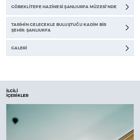
GÖBEKLİTEPE HAZİNESİ ŞANLIURFA MÜZESİ’NDE
TARİHİN GELECEKLE BULUŞTUĞU KADİM BİR
ŞEHİR: ŞANLIURFA
GALERI
İLGİLİ
İÇERİKLER